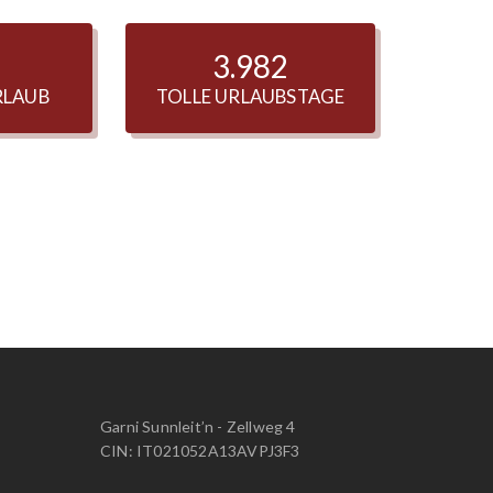
5.022
RLAUB
TOLLE URLAUBSTAGE
Garni Sunnleit’n - Zellweg 4
CIN: IT021052A13AVPJ3F3