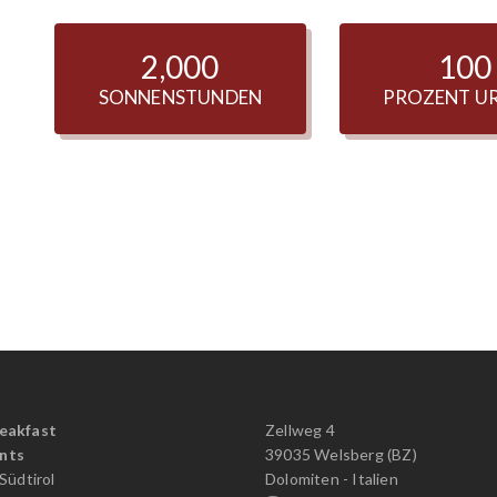
2,000
100
SONNENSTUNDEN
PROZENT U
eakfast
Zellweg 4
nts
39035 Welsberg (BZ)
 Südtirol
Dolomiten - Italien